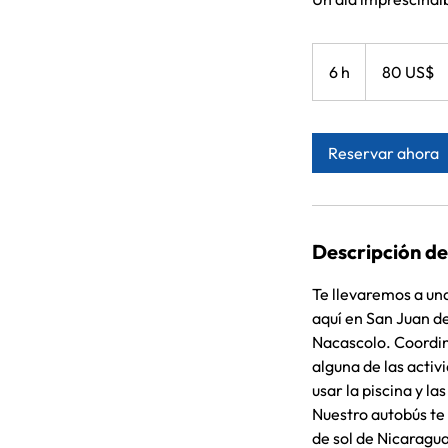
80
dólares
6 h
6
80 US$
estadounidenses
h
Reservar ahora
Descripción del
Te llevaremos a una
aquí en San Juan de
Nacascolo. Coordin
alguna de las acti
usar la piscina y la
Nuestro autobús te 
de sol de Nicaragua