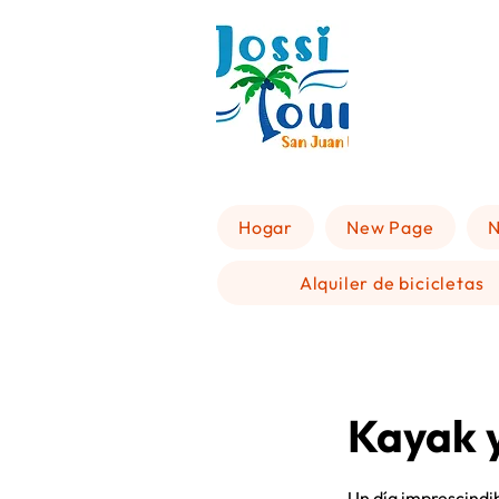
Hogar
New Page
N
Alquiler de bicicletas
Kayak y
Un día imprescindib