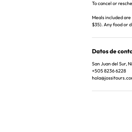
To cancel or resche
Meals included are
$35). Any food or 
Datos de cont
San Juan del Sur, 
+505 8236 6228
hola@jossitours.c