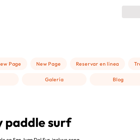
ew Page
New Page
Reservar en línea
Tr
Galería
Blog
 paddle surf
le en San Juan Del Sur, incluye cena